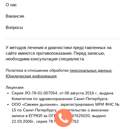
Парадонтология лечения
О нас
Технологии в стоматологии
Костультация у стоматолога
Вакансии
Диагностика зубов
Вопросы
У методов лечения и диагностики представленных на
сайте имеются противопоказания. Перед записью,
необходима консультация специалиста
Политика в отношении обработки
персональных данных
.
Юридическая информация
Лицензии:
Серия ЛО-78-01-007054, от 08 августа 2016 г., выдана
Комитетом по здравоохранению Санкт-Петербурга.
ООО «Свежее дыхание», зарегистрировано МРИ ФНС №
15 по Санкт-Петербургу, свидетельство о внесении
записи в ЕГРЮЛ за ОГРН 1067847625020, выдано
22.03.2006г., серия 78 №005929762