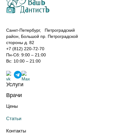
Санкт-Петербург, Петроградский
район, Большой пр. Петроградской
стороны д. 82
+7 (812) 220-72-70
Пн-Сб: 9:00 – 21:00
Вс: 10:00 – 21:00
Услуги
Лечение зубов
Врачи
Реставрация зубов
Хирурги-имплантологи
Профилактика зубов
Цены
Ортопеды
Имплантация зубов
Терапевты
Протезирование зубов
Статьи
Ортодонты
Хирургическая стоматология
Анестезиологи-реаниматологи
Ортодонтия
Контакты
Эстетическая стоматология