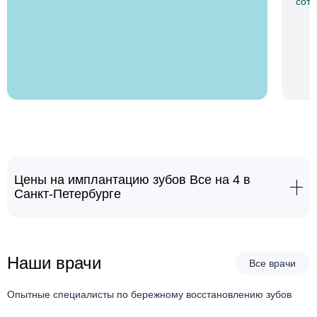
сотр
Цены на имплантацию зубов Все на 4 в
Санкт-Петербурге
Имплантация Все на 4 (низ)
от 268000 руб.
Имплантация Все на 4 (верх)
28860 руб.
Наши врачи
Все врачи
Опытные специалисты по бережному восстановлению зубов