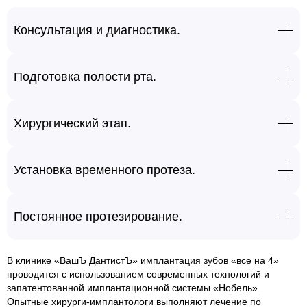
Консультация и диагностика.
На первичном приеме врач проводит осмотр, выполняет
компьютерную томографию, оценивает состояние костной
Подготовка полости рта.
ткани и определяет возможность проведения имплантации
все на 4. После обследования составляется индивидуальный
При необходимости проводится удаление зубов, лечение
план лечения.
воспалительных заболеваний, профессиональная гигиена и
Хирургический этап.
санация полости рта. Если имеются временные
противопоказания, сначала выполняется их устранение.
Под местной анестезией или седацией устанавливаются
четыре импланта согласно хирургическому протоколу.
Установка временного протеза.
Передние импланты фиксируются вертикально, боковые —
под углом, что обеспечивает надежную опору для будущего
После операции на импланты фиксируется временный
протеза.
несъемный протез. Он позволяет пациенту улыбаться,
Постоянное протезирование.
разговаривать и постепенно возвращаться к привычному
питанию уже в первые дни после лечения.
После завершения процесса остеоинтеграции
изготавливается и устанавливается постоянный несъемный
В клинике «ВашЪ ДантистЪ» имплантация зубов «все на 4»
протез, который полностью восстанавливает функцию
проводится с использованием современных технологий и
зубного ряда и отличается высокой эстетикой.
запатентованной имплантационной системы «Нобель».
Опытные хирурги-имплантологи выполняют лечение по