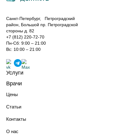
Санкт-Петербург, Петроградский
район, Большой пр. Петроградской
стороны д. 82
+7 (812) 220-72-70
Пн-Сб: 9:00 – 21:00
Вс: 10:00 – 21:00
Услуги
Лечение зубов
Врачи
Реставрация зубов
Хирурги-имплантологи
Профилактика зубов
Цены
Ортопеды
Имплантация зубов
Терапевты
Протезирование зубов
Статьи
Ортодонты
Хирургическая стоматология
Анестезиологи-реаниматологи
Ортодонтия
Контакты
Эстетическая стоматология
Парадонтология лечения
О нас
Технологии в стоматологии