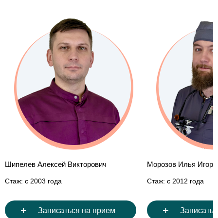
Дунай Артем 
С
Морозов Илья Игоревич
Стаж: с 2012 года
+
+
Записаться на прием
Запи