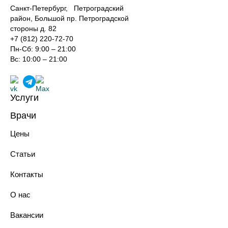
Санкт-Петербург, Петроградский
район, Большой пр. Петроградской
стороны д. 82
+7 (812) 220-72-70
Пн-Сб: 9:00 – 21:00
Вс: 10:00 – 21:00
Услуги
Лечение зубов
Врачи
Реставрация зубов
Хирурги-имплантологи
Профилактика зубов
Цены
Ортопеды
Имплантация зубов
Терапевты
Протезирование зубов
Статьи
Ортодонты
Хирургическая стоматология
Анестезиологи-реаниматологи
Ортодонтия
Контакты
Эстетическая стоматология
Парадонтология лечения
О нас
Технологии в стоматологии
Костультация у стоматолога
Вакансии
Диагностика зубов