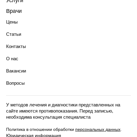
Услуги
Лечение зубов
Врачи
Реставрация зубов
Хирурги-имплантологи
Профилактика зубов
Цены
Ортопеды
Имплантация зубов
Терапевты
Протезирование зубов
Статьи
Ортодонты
Хирургическая стоматология
Анестезиологи-реаниматологи
Ортодонтия
Контакты
Эстетическая стоматология
Парадонтология лечения
О нас
Технологии в стоматологии
Костультация у стоматолога
Вакансии
Диагностика зубов
Вопросы
У методов лечения и диагностики представленных на
сайте имеются противопоказания. Перед записью,
необходима консультация специалиста
Политика в отношении обработки
персональных данных
.
Юридическая информация