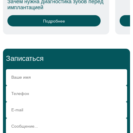
Зачем нужна диагностика зубов перед
Язва
имплантацией
лече
Подробнее
Записаться