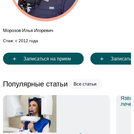
Морозов Илья Игоревич
Дунай Артем Алекса
Стаж: с 2012 года
Стаж: с 
+
+
Записаться на прием
Записатьс
Популярные статьи
Все статьи