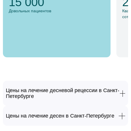
15 000
2
Довольных пациентов
Ква
сотр
Цены на лечение десневой рецессии в Санкт-
Петербурге
Лечение рецессии десны
от 7000 руб.
Цены на лечение десен в Санкт-Петербурге
Пародонтология
От 2100 руб.