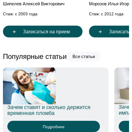
Морозов Илья Игоревич
Стаж: с 2012 года
+
+
Записаться на прием
Записатьс
Популярные статьи
Все статьи
Язва
лече
Зачем нужна диагностика зубов перед
имплантацией
Подробнее