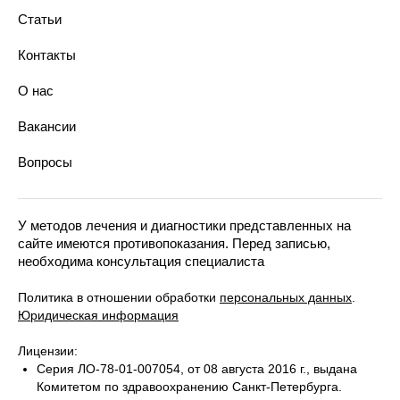
Терапевты
Протезирование зубов
Статьи
Ортодонты
Хирургическая стоматология
Анестезиологи-реаниматологи
Ортодонтия
Контакты
Эстетическая стоматология
Парадонтология лечения
О нас
Технологии в стоматологии
Костультация у стоматолога
Вакансии
Диагностика зубов
Вопросы
У методов лечения и диагностики представленных на
сайте имеются противопоказания. Перед записью,
необходима консультация специалиста
Политика в отношении обработки
персональных данных
.
Юридическая информация
Лицензии:
Серия ЛО-78-01-007054, от 08 августа 2016 г., выдана
Комитетом по здравоохранению Санкт-Петербурга.