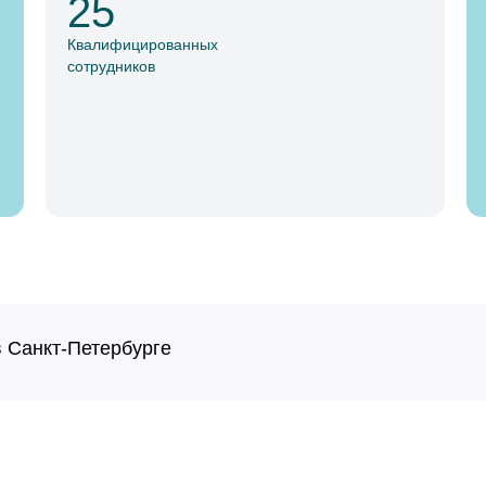
25
Квалифицированных
сотрудников
 Санкт-Петербурге
ача стоматолога-ТЕРАПЕВТА
ча-стоматолога-ОРТОПЕДА
ача-ОРТОДОНТА
СКОГО врача-стоматолога