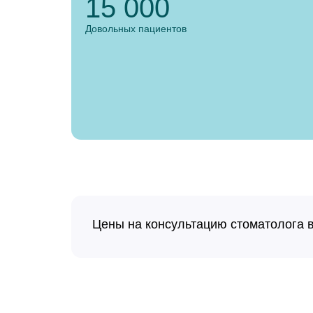
15 000
Довольных пациентов
Цены на консультацию стоматолога в
Первичный прием (осмотр и консультация) вр
Первичный прием (осмотр, консультация) вра
Первичный прием (осмотр, консультация) вр
Первичный прием (осмотр, консультация) ДЕТ