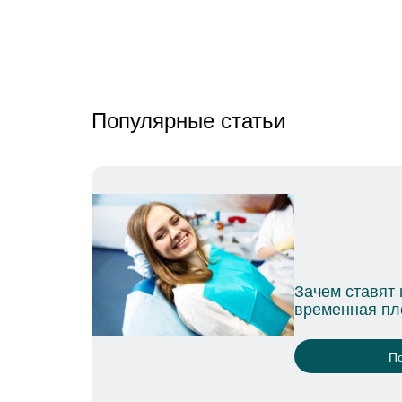
Популярные статьи
ится
Зачем нужна 
перед имплан
П