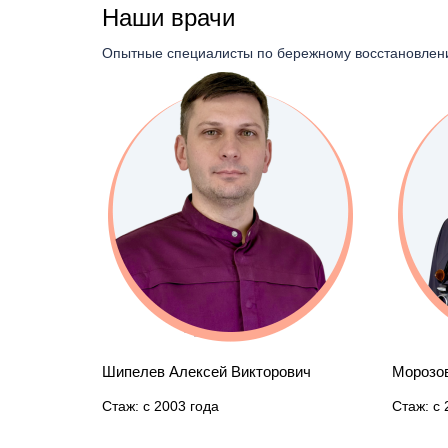
Наши врачи
Первичный прием (осмотр, консультация) вр
Опытные специалисты по бережному восстановлен
Первичный прием (осмотр и консультация) вр
Профилактический прием (осмотр, консультаци
вич
Морозов Илья Игоревич
Дунай А
Стаж: с 2012 года