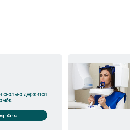
диагностика зубов
Язва 
тацией
одробнее