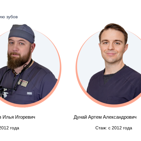
ача-стоматолога-ПАРОДОНТОЛОГА
ию зубов
ача стоматолога-ХИРУРГА
я) ДЕТСКОГО врача-стоматолога (в т.ч. с предоставлением справки
ртем Александрович
Фролова Людмила Викторовна
Стаж: с 2012 года
Стаж: с 2005 года