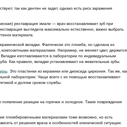
уют, так как дентин не задет, однако есть риск заражения
еская) реставрация эмали — врач восстанавливает зуб при
реставрация выглядела максимально естественно, важно выбрать
ттенок материала.
ерамической вкладки. Фактически это пломба, но сделана из
 композитными материалами. Например, не меняет цвет, держится
. Вкладки изготавливаются в лаборатории по индивидуальным
ба. Как правило, вкладки устанавливают на жевательные зубы.
ниры
. Это пластинки из керамики или диоксида циркония. Так же, ка
альной лаборатории. Чаще всего с их помощью восстанавливают
тетикой и долгим сроком службы.
 появление реакции на горячее и холодное. Такие повреждения
ние пломбировочными материалами тоже возможно, но есть
висеть от решения врача и особенностей клинической ситуации.