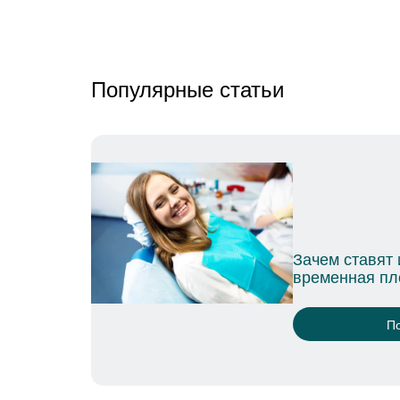
Популярные статьи
ставят и сколько держится
нная пломба
Подробнее