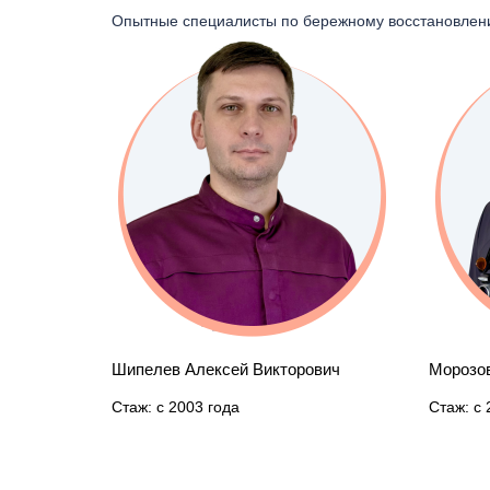
Опытные специалисты по бережному восстановлен
ксей Викторович
Морозов Илья Игоревич
года
Стаж: с 2012 года