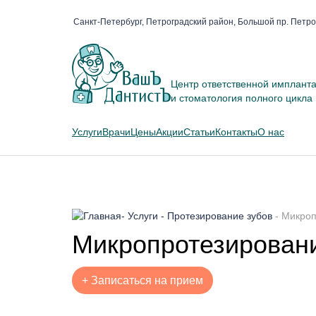
Санкт-Петербург, Петроградский район, Большой пр. Петро
Центр ответственной имплант
и стоматология полного цикла
Услуги
Врачи
Цены
Акции
Статьи
Контакты
О нас
-
Услуги
-
Протезирование зубов
-
Микроп
Микропротезирован
+
Записаться на прием