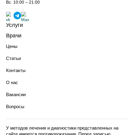
Вс: 10:00 – 21:00
Услуги
Лечение зубов
Врачи
Реставрация зубов
Хирурги-имплантологи
Профилактика зубов
Цены
Ортопеды
Имплантация зубов
Терапевты
Протезирование зубов
Статьи
Ортодонты
Хирургическая стоматология
Анестезиологи-реаниматологи
Ортодонтия
Контакты
Эстетическая стоматология
Парадонтология лечения
О нас
Технологии в стоматологии
Костультация у стоматолога
Вакансии
Диагностика зубов
Вопросы
У методов лечения и диагностики представленных на
сайте имеются противопоказания. Перед записью,