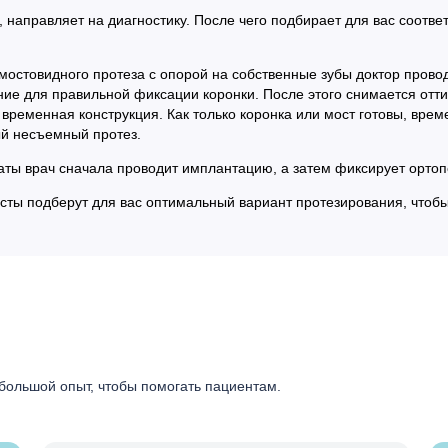
, направляет на диагностику. После чего подбирает для вас соотв
и мостовидного протеза с опорой на собственные зубы доктор пров
ние для правильной фиксации коронки. После этого снимается отти
 временная конструкция. Как только коронка или мост готовы, врем
ый несъемный протез.
таты врач сначала проводит имплантацию, а затем фиксирует орто
сты подберут для вас оптимальный вариант протезирования, чтобы
большой опыт, чтобы помогать пациентам.