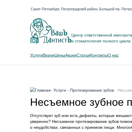
Санкт-Петербург, Петроградский район, Большой пр. Петро
Центр ответственной имплант
и стоматология полного цикла
Услуги
Врачи
Цены
Акции
Статьи
Контакты
О нас
-
Услуги
-
Протезирование зубов
-
Несъем
Несъемное зубное 
Отсутствует зуб или есть дефекты, которые мешают
уверенно? Несъемное протезирование зубов поможе
о неудобствах, связанных с приемом пищи. Многоо