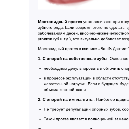
Мостовидный протез
устанавливают при отсут
зубного ряда. Если вовремя этого не сделать,
заболеваниям десен, височно-нижнечелюстног
уголков губ и т.д.), что визуально добавляет воз
Мостовидный протез в клинике «ВашЪ Дантист
1. С опорой на собственные зубы
. Основное
необходимо депульпировать и обточить опо
в процессе эксплуатации в области отсутст
жевательной нагрузки. Если в будущем буд
объема костной ткани.
2. С опорой на имплантаты
. Наиболее щадящ
Не требует депульпации опорных зубов, соо
Такой протез является полноценной замено