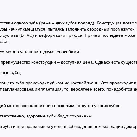
ствии одного зуба (реже – двух зубов подряд). Конструкция позво
 зубы начнут смещаться, пытаясь заполнить свободный промежуток.
о сустава (ВНЧС) и деформации прикуса. Причем последнее может
раст.
Ъ» можно установить двумя способами.
 преимущество конструкции – доступная цена. Однако есть сущес
рные зубы;
вующего зуба происходит убывание костной ткани. Это происходит
ет запланирована имплантация, то, вероятнее всего, понадобится
ий метод восстановления нескольких отсутствующих зубов.
тветственно, здоровые зубы будут сохранены.
й зуба и при правильном уходе и соблюдении рекомендаций доктор