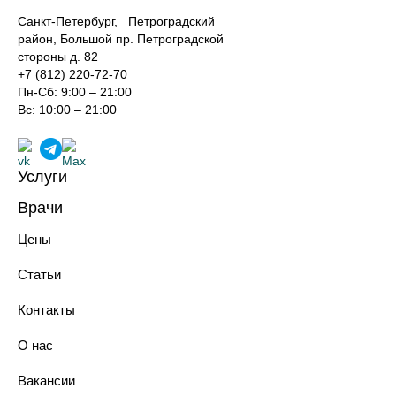
Санкт-Петербург, Петроградский
район, Большой пр. Петроградской
стороны д. 82
+7 (812) 220-72-70
Пн-Сб: 9:00 – 21:00
Вс: 10:00 – 21:00
Услуги
Лечение зубов
Врачи
Реставрация зубов
Хирурги-имплантологи
Профилактика зубов
Цены
Ортопеды
Имплантация зубов
Терапевты
Протезирование зубов
Статьи
Ортодонты
Хирургическая стоматология
Анестезиологи-реаниматологи
Ортодонтия
Контакты
Эстетическая стоматология
Парадонтология лечения
О нас
Технологии в стоматологии
Костультация у стоматолога
Вакансии
Диагностика зубов