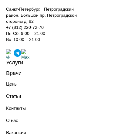
Санкт-Петербург, Петроградский
район, Большой пр. Петроградской
стороны д. 82
+7 (812) 220-72-70
Пн-Сб: 9:00 – 21:00
Вс: 10:00 – 21:00
Услуги
Лечение зубов
Врачи
Реставрация зубов
Хирурги-имплантологи
Профилактика зубов
Цены
Ортопеды
Имплантация зубов
Терапевты
Протезирование зубов
Статьи
Ортодонты
Хирургическая стоматология
Анестезиологи-реаниматологи
Ортодонтия
Контакты
Эстетическая стоматология
Парадонтология лечения
О нас
Технологии в стоматологии
Костультация у стоматолога
Вакансии