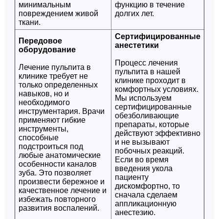
минимальным
функцию в течение
повреждением живой
долгих лет.
ткани.
Сертифицированные
Передовое
анестетики
оборудование
Процесс лечения
Лечение пульпита в
пульпита в нашей
клинике требует не
клинике проходит в
только определенных
комфортных условиях.
навыков, но и
Мы используем
необходимого
сертифицированные
инструментария. Врачи
обезболивающие
применяют гибкие
препараты, которые
инструменты,
действуют эффективно
способные
и не вызывают
подстроиться под
побочных реакций.
любые анатомические
Если во время
особенности каналов
введения укола
зуба. Это позволяет
пациенту
произвести бережное и
дискомфортно, то
качественное лечение и
сначала сделаем
избежать повторного
аппликационную
развития воспалений.
анестезию.