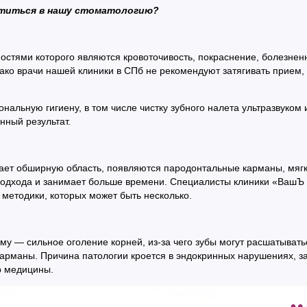
атиться в нашу стоматологию?
остями которого являются кровоточивость, покраснение, болезнен
ако врачи нашей клиники в СПб не рекомендуют затягивать прием, т
альную гигиену, в том числе чистку зубного налета ультразвуком 
нный результат.
ает обширную область, появляются пародонтальные карманы, мягки
 подхода и занимает больше времени. Специалисты клиники «ВашЪ
 методики, которых может быть несколько.
у — сильное оголение корней, из-за чего зубы могут расшатывать
арманы. Причина патологии кроется в эндокринных нарушениях, за
р медицины.