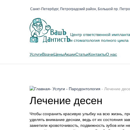
Санкт-Петербург, Петроградский район, Большой пр. Петро
Центр ответственной имплант
и стоматология полного цикла
Услуги
Врачи
Цены
Акции
Статьи
Контакты
О нас
-
Услуги
-
Пародонтология
-
Лечение дес
Лечение десен
Чтобы сохранить красивую улыбку на всю жизнь, пр
уделять внимание деснам, ведь от их состояния зав
заметили кровоточивость, подвижность зубов или н