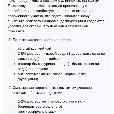
полупроводниковым лазером с длинной волны 810 нм.
Такое излучение имеет высокую проникающую
способность и воздействует на нервные окончания
поражённого участка, что ведёт к значительному
снижению болевого синдрома, дезинфекции и создаются
условия для скорейшего лечения и заживления
стоматита.
Полоскания различного характера
тёплый крепкий чай
2-5% раствор питьевой соды (1 десертная ложка на
стакан воды) при грибках
раствор белка куриного яйца (1 белок на пол литра
воды)при вирусах
антисептические (риванол, марганцовка,
фурацилин)
Смазывание поражённых стоматитом участков
антимикробными средствами.
1-2% раствор метиленового синего (или
бриллиантового зелёного)
противовирусные мази