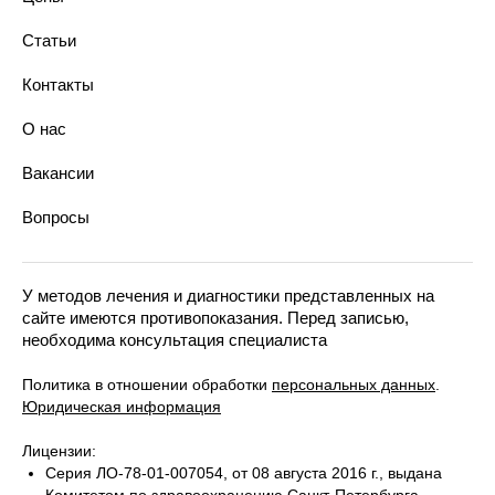
Ортопеды
Имплантация зубов
Терапевты
Протезирование зубов
Статьи
Ортодонты
Хирургическая стоматология
Анестезиологи-реаниматологи
Ортодонтия
Контакты
Эстетическая стоматология
Парадонтология лечения
О нас
Технологии в стоматологии
Костультация у стоматолога
Вакансии
Диагностика зубов
Вопросы
У методов лечения и диагностики представленных на
сайте имеются противопоказания. Перед записью,
необходима консультация специалиста
Политика в отношении обработки
персональных данных
.
Юридическая информация
Лицензии:
Серия ЛО-78-01-007054, от 08 августа 2016 г., выдана
Комитетом по здравоохранению Санкт-Петербурга.