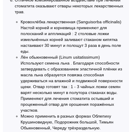
стоматита оказывают отвары некоторых лекарственных
трав.
Кровохлёбка лекарственная (Sanguisorba officinalis)
Настой корней и корневища применяют для
полосканий и аппликаций : 2 столовые ложки
измельчённых корней заливают стаканом кипятка
настаивают 30 минут и полощут 3 раза в день поле
еды.
Лён обыкновенный (Linum usitatissimum)
Используют семена льна . Благодаря способности
затвердевать с образованием эластичной плёнки из
масла льна образуется повязка способная
удерживаться на влажной и подвижной поверхности
щеки. Отвар готовят так : 1 - 3 чайных ложки семян
варят несколько минут в полутора стаканах воды.
Применяют для лечения стоматита остывший и
процеженный отвар для орошения поражённых
участков.
Можно применить в разных формах Облепиху
Крушиновидную, Подорожник большой, Тимьян
Обыкновенный, Череду трёхраздельную.