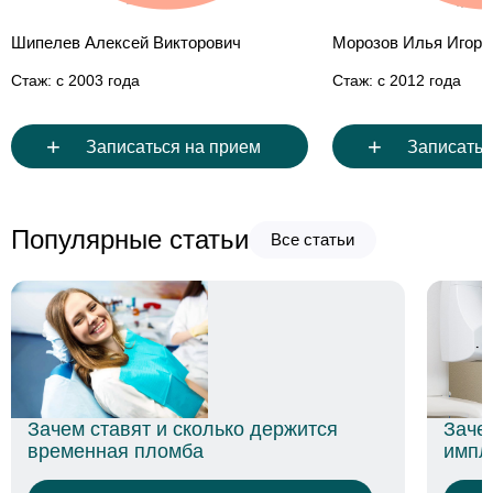
пелев Алексей Викторович
Морозов Илья Игоревич
ж: с 2003 года
Стаж: с 2012 года
+
+
Записаться на прием
Записаться на
Популярные статьи
Все статьи
Зачем нуж
ачем ставят и сколько держится
импланта
ременная пломба