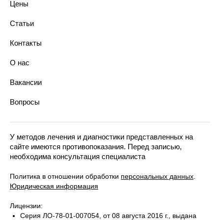
Профилактика зубов
Цены
Ортопеды
Имплантация зубов
Терапевты
Протезирование зубов
Статьи
Ортодонты
Хирургическая стоматология
Анестезиологи-реаниматологи
Ортодонтия
Контакты
Эстетическая стоматология
Парадонтология лечения
О нас
Технологии в стоматологии
Костультация у стоматолога
Вакансии
Диагностика зубов
Вопросы
У методов лечения и диагностики представленных на
сайте имеются противопоказания. Перед записью,
необходима консультация специалиста
Политика в отношении обработки
персональных данных
.
Юридическая информация
Лицензии:
Серия ЛО-78-01-007054, от 08 августа 2016 г., выдана